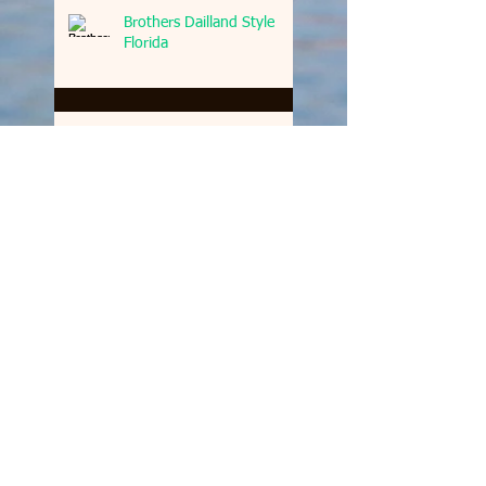
Brothers Dailland Style
Florida
TIB FLORIDA
LES ENFANTS DU SKI
Dailland style video
Claire training Crystal lac