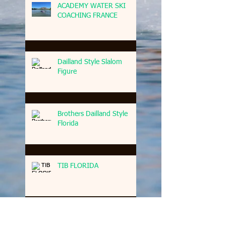
ACADEMY WATER SKI
COACHING FRANCE
Dailland Style Slalom
Figure
Brothers Dailland Style
Florida
TIB FLORIDA
LES ENFANTS DU SKI